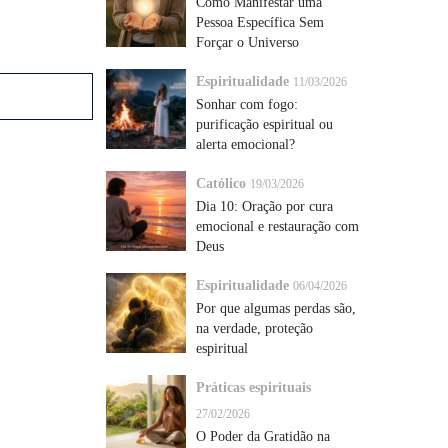
Como Manifestar uma
Pessoa Específica Sem
Forçar o Universo
Espiritualidade
11/03/2026
Sonhar com fogo:
purificação espiritual ou
alerta emocional?
Católico
19/03/2026
Dia 10: Oração por cura
emocional e restauração com
Deus
Espiritualidade
06/04/2026
Por que algumas perdas são,
na verdade, proteção
espiritual
Práticas espirituais
27/02/2026
O Poder da Gratidão na