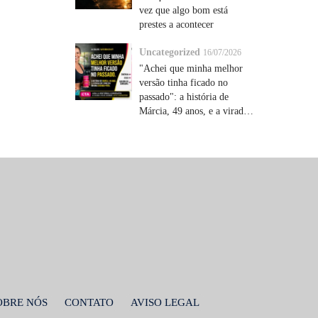
vez que algo bom está
prestes a acontecer
Uncategorized
16/07/2026
"Achei que minha melhor
versão tinha ficado no
passado": a história de
Márcia, 49 anos, e a virada
que começou em uma
segunda-feira
OBRE NÓS
CONTATO
AVISO LEGAL