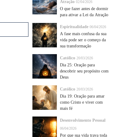
Atração
02/04/2026
O que fazer antes de dormir
para ativar a Lei da Atração
Espiritualidade
06/04/2026
A fase mais confusa da sua
vida pode ser o começo da
sua transformação
Católico
20/03/2026
Dia 25: Oração para
descobrir seu propósito com
Deus
Católico
20/03/2026
Dia 19: Oração para amar
como Cristo e viver com
mais fé
Desenvolvimento Pessoal
06/04/2026
Por que sua vida trava toda