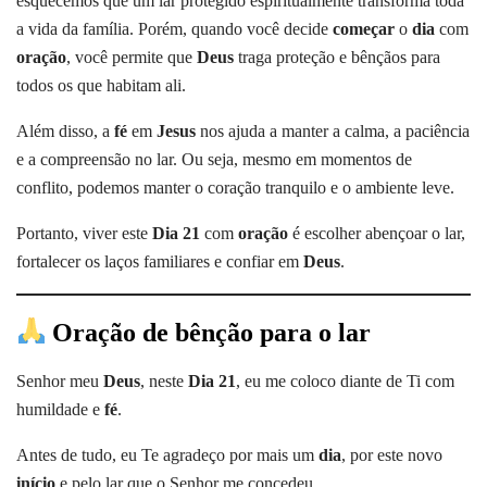
esquecemos que um lar protegido espiritualmente transforma toda
a vida da família. Porém, quando você decide
começar
o
dia
com
oração
, você permite que
Deus
traga proteção e bênçãos para
todos os que habitam ali.
Além disso, a
fé
em
Jesus
nos ajuda a manter a calma, a paciência
e a compreensão no lar. Ou seja, mesmo em momentos de
conflito, podemos manter o coração tranquilo e o ambiente leve.
Portanto, viver este
Dia 21
com
oração
é escolher abençoar o lar,
fortalecer os laços familiares e confiar em
Deus
.
Oração de bênção para o lar
Senhor meu
Deus
, neste
Dia 21
, eu me coloco diante de Ti com
humildade e
fé
.
Antes de tudo, eu Te agradeço por mais um
dia
, por este novo
início
e pelo lar que o Senhor me concedeu.