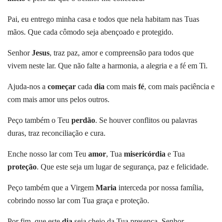
Pai, eu entrego minha casa e todos que nela habitam nas Tuas
mãos. Que cada cômodo seja abençoado e protegido.
Senhor
Jesus
, traz paz, amor e compreensão para todos que
vivem neste lar. Que não falte a harmonia, a alegria e a fé em Ti.
Ajuda-nos a
começar
cada
dia
com mais
fé
, com mais paciência e
com mais amor uns pelos outros.
Peço também o Teu
perdão
. Se houver conflitos ou palavras
duras, traz reconciliação e cura.
Enche nosso lar com Teu
amor
, Tua
misericórdia
e Tua
proteção
. Que este seja um lugar de segurança, paz e felicidade.
Peço também que a Virgem
Maria
interceda por nossa família,
cobrindo nosso lar com Tua graça e proteção.
Por fim, que este
dia
seja cheio da Tua presença, Senhor.